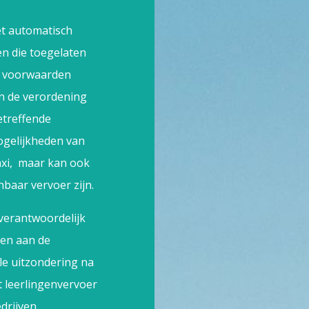
et automatisch
en die toegelaten
n voorwaarden
in de verordening
etreffende
ogelijkheden van
taxi, maar kan ook
baar vervoer zijn.
verantwoordelijk
ien aan de
e uitzondering na
t leerlingenvervoer
drijven.