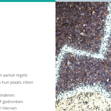
 aantal regels:
p hun plaats zitten
hinderen.
of gedronken
n hiervan