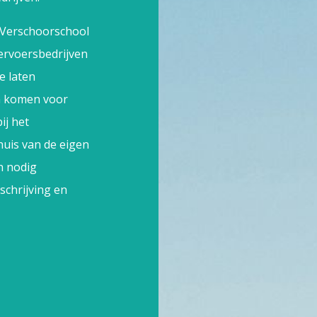
e Verschoorschool
ervoersbedrijven
e laten
en komen voor
ij het
huis van de eigen
n nodig
schrijving en