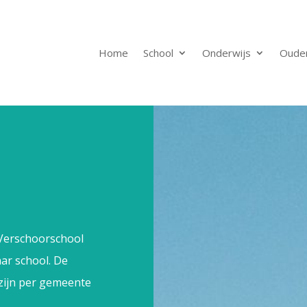
Home
School
Onderwijs
Oude
e Verschoorschool
aar school. De
zijn per gemeente