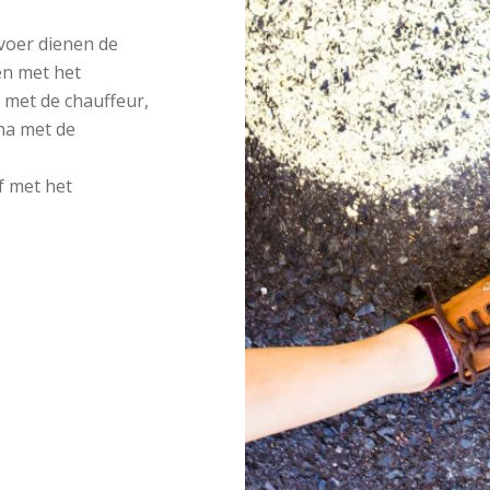
rvoer dienen de
en met het
it met de chauffeur,
na met de
lf met het