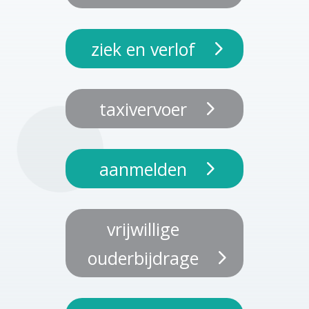
ziek en verlof
taxivervoer
aanmelden
vrijwillige
ouderbijdrage