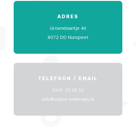
ADRES
Groenelaantje 40
8072 DD Nunspeet
TELEFOON / EMAIL
0341-25 30 52
info@volare-onderwijs.nl